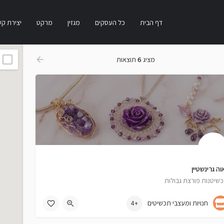
דף הבית
כל העסקים
מגזין
מרקט
יצירת ק
מציג
6
תוצאות
וה גרינשטיין
שיטנות פורצת גבולות
052-8396268
חנויות ומעצבי תכשיטים
+4