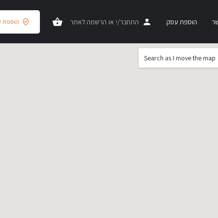
שר
הוספת עסק
התחבר/י
או
הרשמה לאתר
הוספת 
Search as I move the map