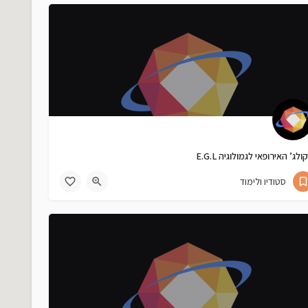
ולג’ האירופאי לגמולוגיה E.G.L
03-752-8428
תובל 23
סטודיו ולימוד