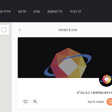
דף הבית
כל העסקים
מגזין
מרקט
יצירת ק
מציג
5
תוצאות
זים גמולוגים G.C.I בע”מ
03-751-4782
זאב ז'בוטינסקי 1
סטודיו ולימוד