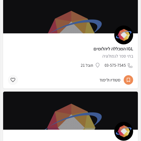
IGL המכללה ליהלומים
בתי ספר לגמולוגיה
03-575-7545
תובל 21
סטודיו ולימוד