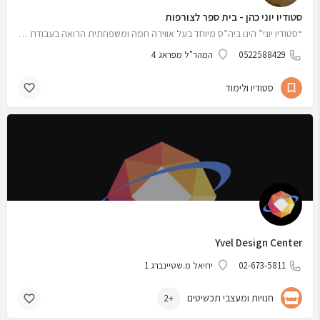
סטודיו יוני כהן - בית ספר לצורפות
“סטודיו יוני” הינו ביה”ס מיוחד בעל אווירה חמה ומשפחתית הרואה בעבודת הצורפות כתרפיה לנשמה, כתחביב וכמקצוע…
0522588429
המהר"ל מפראג 4
סטודיו ולימוד
Yvel Design Center
02-673-5811
יחיאל מ.שטיינברג 1
חנויות ומעצבי תכשיטים
+2