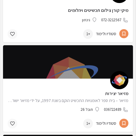
מיקי קורן צילום תכשיטים ויהלומים
072-3212567
גינתון
סטודיו ולימוד
+1
מזיאר יצירות
מזיאר – בית ספר לאומנויות התכשיט הוקם בשנת 1997, על ידי מזיאר ישורון במטרה ליצור מרכז הדרכה איכותי לענף…
036722489
תובל 26
סטודיו ולימוד
+1