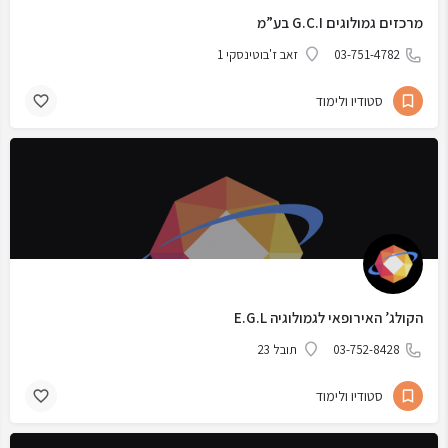
מרכזים גמולוגים G.C.I בע”מ
03-751-4782
זאב ז'בוטינסקי 1
סטודיו ולימוד
הקולג’ האירופאי לגמולוגיה E.G.L
03-752-8428
תובל 23
סטודיו ולימוד