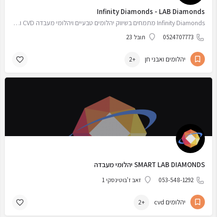
Infinity Diamonds - LAB Diamonds
Infinity Diamonds מתמחים בשיווק יהלומים טבעיים ויהלומי מעבדה CVD ו HPHT. יצור תכשיטים עם ניסיון של למעלה מ…
0524707773
תובל 23
יהלומים ואבני חן
+2
SMART LAB DIAMONDS יהלומי מעבדה
053-548-1292
זאב ז'בוטינסקי 1
יהלומים cvd
+2