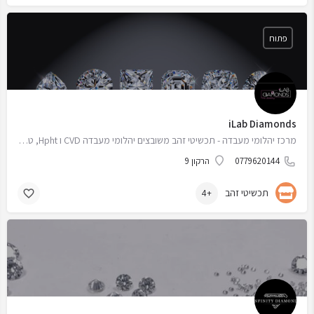
פתוח
iLab Diamonds
מרכז יהלומי מעבדה - תכשיטי זהב משובצים יהלומי מעבדה CVD ו Hpht, טבעות אירוסין עגילי יהלום בעיצוב אישי
0779620144
הרקון 9
תכשיטי זהב
+4