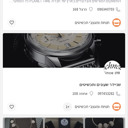
המשווקים המורשים והבלעדיים בארץ של חברת PLANET TIME כל המותגים הם מהיבואן הראשי בישראל. אנו מספקים מוצרים…
086340703
הרצל 168
חנויות ומעצבי תכשיטים
שניידר שעונים ותכשיטים
097453282
אחוזה 108
חנויות ומעצבי תכשיטים
+1