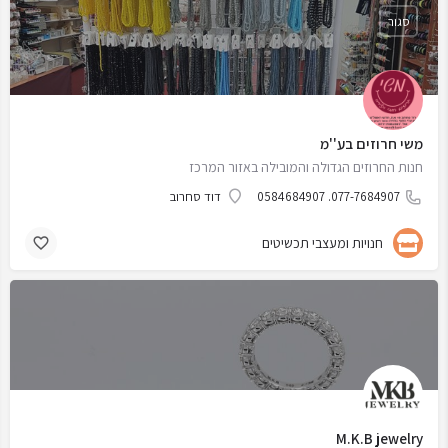
סגור
משי חרוזים בע''מ
חנות החרוזים הגדולה והמובילה באזור המרכז
077-7684907. 0584684907
דוד סחרוב
חנויות ומעצבי תכשיטים
M.K.B jewelry