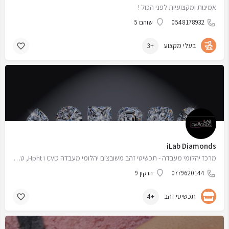
אמינות ומקצועיות לפני הכול !
0548178932
שוהם 5
בעלי מקצוע
+3
iLab Diamonds
מרכז יהלומי מעבדה - תכשיטי זהב משובצים יהלומי מעבדה CVD ו Hpht, טבעות אירוסין עגילי יהלום בעיצוב אישי
0779620144
הרקון 9
תכשיטי זהב
+4