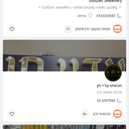
GolDan Jewellery
✧ GolDan Jewellery - when beauty meets quality ✧
0533203683
בורסה
חנויות ומעצבי תכשיטים
+7
תכשיטי עדיי חן
איכות ששווה זהב
03-6597984
תכשיטי זהב
+6